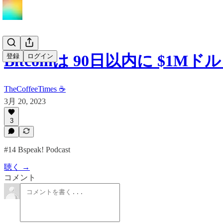
Bitcoinは 90日以内に $1M
登録
ログイン
TheCoffeeTimes ☕
3月 20, 2023
3
#14 Bspeak! Podcast
聴く →
コメント