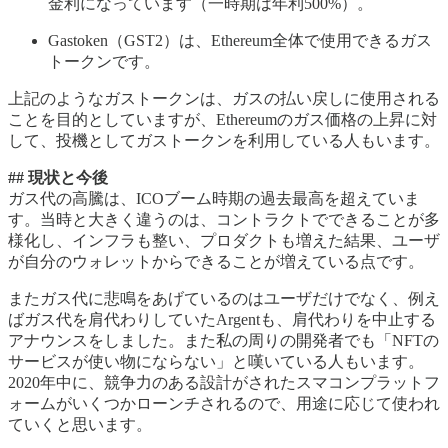
金利になっています（一時期は年利500%）。
Gastoken（GST2）は、Ethereum全体で使用できるガス
トークンです。
上記のようなガストークンは、ガスの払い戻しに使用される
ことを目的としていますが、Ethereumのガス価格の上昇に対
して、投機としてガストークンを利用している人もいます。
## 現状と今後
ガス代の高騰は、ICOブーム時期の過去最高を超えていま
す。当時と大きく違うのは、コントラクトでできることが多
様化し、インフラも整い、プロダクトも増えた結果、ユーザ
が自分のウォレットからできることが増えている点です。
またガス代に悲鳴をあげているのはユーザだけでなく、例え
ばガス代を肩代わりしていたArgentも、肩代わりを中止する
アナウンスをしました。また私の周りの開発者でも「NFTの
サービスが使い物にならない」と嘆いている人もいます。
2020年中に、競争力のある設計がされたスマコンプラットフ
ォームがいくつかローンチされるので、用途に応じて使われ
ていくと思います。