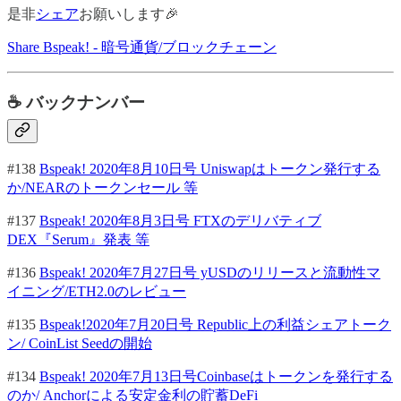
是非
シェア
お願いします🎉
Share Bspeak! - 暗号通貨/ブロックチェーン
☕ バックナンバー
#138
Bspeak! 2020年8月10日号 Uniswapはトークン発行する
か/NEARのトークンセール 等
#137
Bspeak! 2020年8月3日号 FTXのデリバティブ
DEX『Serum』発表 等
#136
Bspeak! 2020年7月27日号 yUSDのリリースと流動性マ
イニング/ETH2.0のレビュー
#135
Bspeak!2020年7月20日号 Republic上の利益シェアトーク
ン/ CoinList Seedの開始
#134
Bspeak! 2020年7月13日号Coinbaseはトークンを発行する
のか/ Anchorによる安定金利の貯蓄DeFi