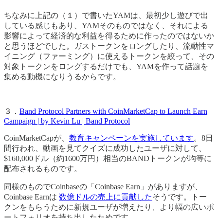
ちなみに上記の（１）で書いたYAMは、最初少し遊びで出
している感じもあり、YAMそのものではなく、それによる
影響によって経済的な利益を得るために作ったのではないか
と思うほどでした。ガストークンをロングしたり、流動性マ
イニング（ファーミング）に使えるトークンを絞って、その
対象トークンをロングするだけでも、YAMを作って話題を
集める動機になりうるからです。
３．
Band Protocol Partners with CoinMarketCap to Launch Earn
Campaign | by Kevin Lu | Band Protocol
CoinMarketCapが、
教育キャンペーンを実施しています
。8日
間行われ、動画を見てクイズに成功したユーザに対して、
$160,000ドル（約1600万円）相当のBANDトークンが均等に
配布されるものです。
同様のものでCoinbaseの「Coinbase Earn」がありますが、
Coinbase Earnは
数億ドルの売上に貢献した
そうです。トー
クンをもらうために新規ユーザが増えたり、より幅の広いポ
ートフォリオを持ち出したためです。