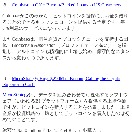
８．
Coinbase to Offer Bitcoin-Backed Loans to US Customers
Coinbaseがこの秋から、ビットコインを担保にしお金を借り
ることのできるキャッシュローンを提供する予定です。年
8％利息のサービスになっています。
またCoinbaseは、暗号通貨とブロックチェーンを支持する団
体「Blockchain Association（ブロックチェーン協会）」を脱
退し、アルトコインも積極的に上場し始め、保守的なスタン
スから変わりつつあります。
９．
MicroStrategy Buys $250M in Bitcoin, Calling the Crypto
'Superior to Cash'
MicroStrategy
は、データを組み合わせて可視化するソフトウ
ェア（いわゆるBI プラットフォーム）を提供する上場企業
ですが、ビットコインを購入することを発表しました。上場
企業が投資戦略の一環としてビットコインを購入したのは初
めてのことです。
総額で $250 millionドル（21454 BTC）を購入し、