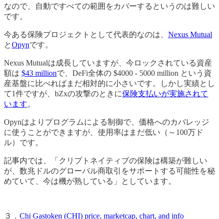
なので、自動ですべての範囲をカバーするというのは難しい
です。
今ある保険プロジェクトとして代表的なのは、
Nexus Mutual
と
Opyn
です。
Nexus Mutualは成長していますが、今ロックされている資産
額は
$43 million
で、DeFi全体の $4000 - 5000 million という資
産基盤に比べればまだ相対的に小さいです。しかし実績とし
て1件ですが、bZxの攻撃のときに
保険支払いが実施されて
います
。
Opynはよりプログラムによる制御で、価格へのカバレッジ
に使うことができますが、使用率はまだ低い（～100万ド
ル）です。
記事内では、「クリプトネイティブの保険は構築が難しい
が、数兆ドルのグローバル商取引をサポートする可能性を秘
めていて、今は機が熟している」としています。
３．
Chi Gastoken (CHI) price, marketcap, chart, and info