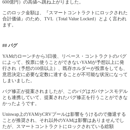
600億円）の高値へ跳ね上がりました。
このロック金額は、『スマートコントラクトにロックされた
合計価値』のため、TVL（Total Value Locked）とよく言われ
ます。
## バグ
YAMのローンチから3日後、リベース・コントラクトのバグ
によって、投票に使うことができないYAMが予想以上に発
行され（予想の10倍以上）、既存ホルダーが投票をしても、
意思決定に必要な定数に達することが不可能な状況になって
しまいました。
バグ修正が提案されましたが、このバグはガバナンスモデル
とも連携していて、提案されたバグ修正を行うことができな
かったようです。
Uniswap上のYAM/yCRVプールは影響をうけるので撤退する
ことが推奨され、それ以外のYAMは影響はありませんでし
たが、スマートコントラクトにロックされている総額