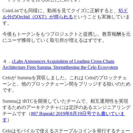
CoinListでも同様に、動画を見てクイズに正解すると、
$5ド
ル分のOrchid（OXT）が得られる
ということも実施していま
す。
今後もトークンをもつプロジェクトと提携し、教育報酬を元
にユーザ獲得していく取引所が増えるはずです。
４．
cLabs Announces Acquisition of Leading Cross-Chain
Architecture Firm Summa, Strengthening the Celo Ecosystem
Celoが Summaを買収しました。これは Celoのブロックチェ
ーンと、他のブロックチェーン間をブリッジする狙いのため
です。
Summaは tBTCを開発していたチームで、相互運用性を実現
するためのアーキテクチャには定評のあるエンジニアリング
チームです（
#87 Bspeak! 2019年8月19日号でも書いていま
す
）
Celoはモバイルで使えるステーブルコインを発行するチェー