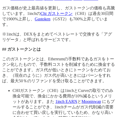
ガス価格が史上最高値を更新し、ガストークンの価格も高騰
しています。1inchの
Chi ガストークン
（CHI）は過去30日間
で1900%上昇し、
Gastoken
（GST2）も700%上昇していま
す。
※1inchは、DEXをまとめてベストレートで交換する「アグ
リゲータ」と呼ばれるサービスです。
## ガストークンとは
このガストークンとは、Ethereumの手数料であるガスをトー
クン化したもので、手数料コストを削減するために換金する
ことができます。ガス代が低いときにトークンをためてお
き、（現在のように）ガス代が高いときにはバーンをすれ
ば、最大50％のリファンドを受け取ることができます。
CHIガストークン（CHI）は1inchとCurveの取引でのみ
換金可能で、換金にかかる費用が10%減るというメリ
ットがあります。また
1inch EARN
と
Mooniswap
にもプ
ールすることができ、1inchチームがガス代削減の需要
に合わせて買い戻しを実行しているため、かなり高い