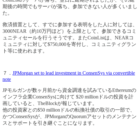
期後の時間でもサーバが落ち、参加できない人が多くいまし
た。
救済措置として、すでに参加する表明をした人に対しては、
3000NEAR（約10万円ほど）を上限として、参加できるコミ
ュニティセールを行うそうです。またCoinListは、NEARコ
ミュニティに対して$750,000を寄付し、コミュニティグラン
ト等に使われます。
７．
JPMorgan set to lead investment in ConsenSys via convertible
note
JPモルガンが数ヶ月前から資金調達を試みているEthereumの
インフラ企業ConsenSysに向けて $20 millionドルの投資を計
画していると、TheBlockが報じています。
他の投資家との$50 millionドルの転換社債の取引の一部で、
かつConsenSysが、JPMorganのQuorumアセットのメンテナン
スとサポートを引き継ぐことになります。