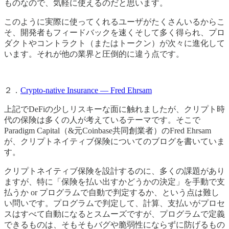
ものなので、気軽に使えるのだと思います。
このように実際に使ってくれるユーザがたくさんいるからこ
そ、開発者もフィードバックを速くそして多く得られ、プロ
ダクトやコントラクト（またはトークン）が次々に進化して
います。それが他の業界と圧倒的に違う点です。
２．
Crypto-native Insurance — Fred Ehrsam
上記でDeFiの少しリスキーな面に触れましたが、クリプト時
代の保険は多くの人が考えているテーマです。そこで
Paradigm Capital（&元Coinbase共同創業者）のFred Ehrsam
が、クリプトネイティブ保険についてのブログを書いていま
す。
クリプトネイティブ保険を設計するのに、多くの課題があり
ますが、特に「保険を払い出すかどうかの決定」を手動で支
払うか or プログラムで自動で判定するか、という点は難し
い問いです。プログラムで判定して、計算、支払いがプロセ
スはすべて自動になるとスムーズですが、プログラムで定義
できるものは、そもそもバグや脆弱性にならずに防げるもの