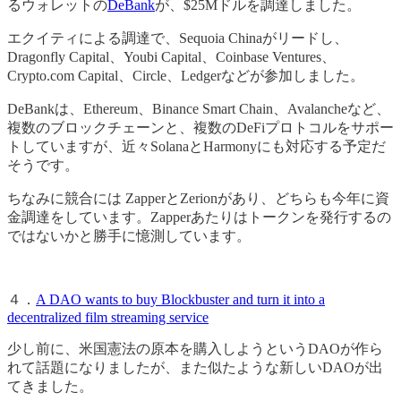
るウォレットの
DeBank
が、$25Mドルを調達しました。
エクイティによる調達で、Sequoia Chinaがリードし、
Dragonfly Capital、Youbi Capital、Coinbase Ventures、
Crypto.com Capital、Circle、Ledgerなどが参加しました。
DeBankは、Ethereum、Binance Smart Chain、Avalancheなど、
複数のブロックチェーンと、複数のDeFiプロトコルをサポー
トしていますが、近々SolanaとHarmonyにも対応する予定だ
そうです。
ちなみに競合には ZapperとZerionがあり、どちらも今年に資
金調達をしています。Zapperあたりはトークンを発行するの
ではないかと勝手に憶測しています。
４．
A DAO wants to buy Blockbuster and turn it into a
decentralized film streaming service
少し前に、米国憲法の原本を購入しようというDAOが作ら
れて話題になりましたが、また似たような新しいDAOが出
てきました。