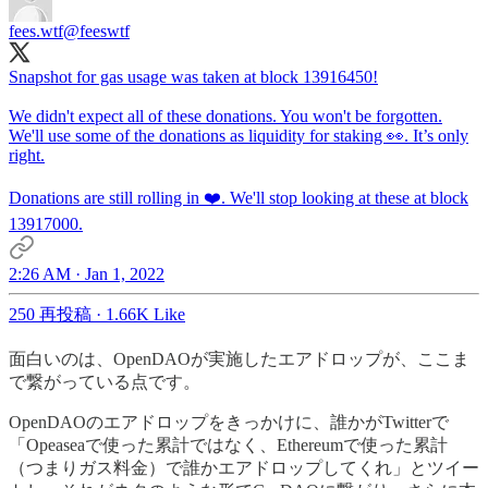
fees.wtf
@feeswtf
Snapshot for gas usage was taken at block 13916450!
We didn't expect all of these donations. You won't be forgotten.
We'll use some of the donations as liquidity for staking 👀. It’s only
right.
Donations are still rolling in ❤️. We'll stop looking at these at block
13917000.
2:26 AM · Jan 1, 2022
250 再投稿
·
1.66K Like
面白いのは、OpenDAOが実施したエアドロップが、ここま
で繋がっている点です。
OpenDAOのエアドロップをきっかけに、誰かがTwitterで
「Opeaseaで使った累計ではなく、Ethereumで使った累計
（つまりガス料金）で誰かエアドロップしてくれ」とツイー