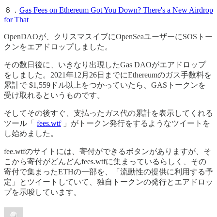
６．
Gas Fees on Ethereum Got You Down? There's a New Airdrop
for That
OpenDAOが、クリスマスイブにOpenSeaユーザーにSOSトー
クンをエアドロップしました。
その数日後に、いきなり出現したGas DAOがエアドロップ
をしました。2021年12月26日までにEthereumのガス手数料を
累計で $1,559ドル以上をつかっていたら、GASトークンを
受け取れるというものです。
そしてその後すぐ、支払ったガス代の累計を表示してくれる
ツール「
fees.wtf
」がトークン発行をするようなツイートを
し始めました。
fee.wtfのサイトには、寄付ができるボタンがありますが、そ
こから寄付がどんどんfees.wtfに集まっているらしく、その
寄付で集まったETHの一部を、「流動性の提供に利用する予
定」とツイートしていて、独自トークンの発行とエアドロッ
プを示唆しています。