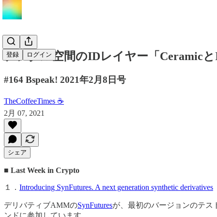
デジタル空間のIDレイヤー「CeramicとIDX
登録
ログイン
#164 Bspeak! 2021年2月8日号
TheCoffeeTimes ☕
2月 07, 2021
シェア
■ Last Week in Crypto
１．
Introducing SynFutures. A next generation synthetic derivatives
デリバティブAMMの
SynFutures
が、最初のバージョンのテストネット
ンドに参加しています。