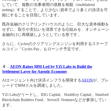
していて、複数の当事者間の債務を相殺（multilateral
netting）することで、より少ない資本でより多くの決済を可
能にすることを目指しています。
既存金融のクリアリングハウスのように、巨大な資本移動を
せずに、取引や支払いを清算できる仕組みを、オンチェーン
金融向けに再構築しようとしている形です。
さらに、Cyclesのクリアリングエンジンを利用するステーブ
ルコイン「Cycles Pay」もローンチ予定です。
４．
AEON Raises $8M Led by YZi Labs to Build the
Settlement Layer for Agentic Economy
AIエージェント向け決済インフラを開発する
AEON
が、プレ
シードで$8Mドルを調達しました。
YZi Labsがリードし、IDG Capital、HashKey Capital、Stanford
Blockchain Builders Fund、SevenX Venturesなどが参加してい
ます。