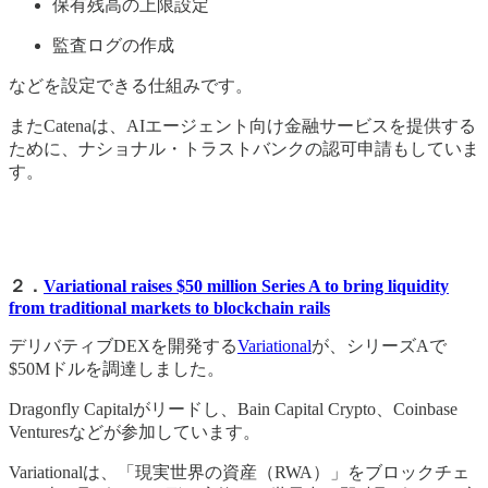
保有残高の上限設定
監査ログの作成
などを設定できる仕組みです。
またCatenaは、AIエージェント向け金融サービスを提供する
ために、ナショナル・トラストバンクの認可申請もしていま
す。
２．
Variational raises $50 million Series A to bring liquidity
from traditional markets to blockchain rails
デリバティブDEXを開発する
Variational
が、シリーズAで
$50Mドルを調達しました。
Dragonfly Capitalがリードし、Bain Capital Crypto、Coinbase
Venturesなどが参加しています。
Variationalは、「現実世界の資産（RWA）」をブロックチェ