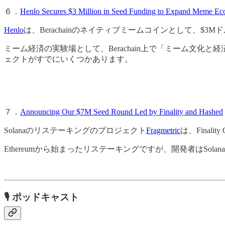
６．
Henlo Secures $3 Million in Seed Funding to Expand Meme E
Henlo
は、Berachainのネイティブミームコインとして、$3M
ミーム経済の実験場として、Berachain上で「ミーム文化と
ェクトがすでにいくつかあります。
７．
Announcing Our $7M Seed Round Led by Finality and Hashed
Solanaのリステーキングのプロジェクト
Fragmetric
は、Final
Ethereumから始まったリステーキングですが、開発者はS
🎙
ポッドキャスト