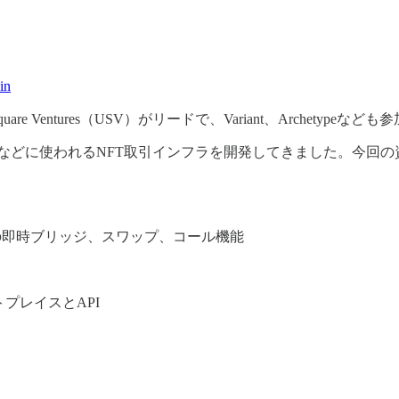
in
e Ventures（USV）がリードで、Variant、Archetypeなど
Metamask、Zoraなどに使われるNFT取引インフラを開発してき
ェーンでの即時ブリッジ、スワップ、コール機能
プレイスとAPI