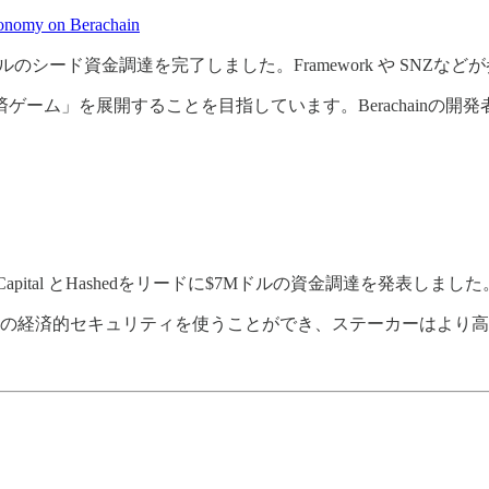
conomy on Berachain
ドルのシード資金調達を完了しました。Framework や SNZな
経済ゲーム」を展開することを目指しています。Berachainの
ity Capital とHashedをリードに$7Mドルの資金調達を発表しました
olanaの経済的セキュリティを使うことができ、ステーカーはよ