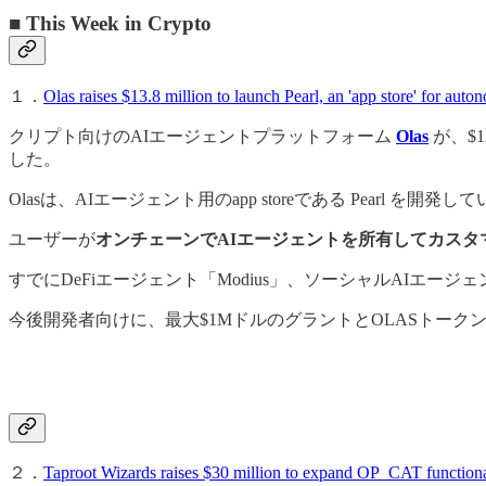
■ This Week in Crypto
１．
Olas raises $13.8 million to launch Pearl, an 'app store' for aut
クリプト向けのAIエージェントプラットフォーム
Olas
が、$13
した。
Olasは、AIエージェント用のapp storeである Pearl を開発し
ユーザーが
オンチェーンでAIエージェントを所有してカスタ
すでにDeFiエージェント「Modius」、ソーシャルAIエージェント
今後開発者向けに、最大$1MドルのグラントとOLASトーク
２．
Taproot Wizards raises $30 million to expand OP_CAT functiona