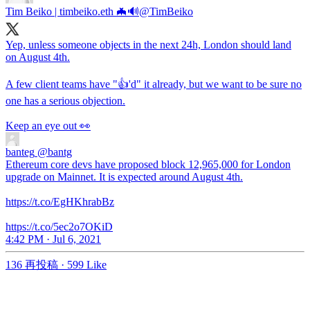
Tim Beiko | timbeiko.eth 🦇🔊
@TimBeiko
Yep, unless someone objects in the next 24h, London should land
on August 4th.
A few client teams have "👍'd" it already, but we want to be sure no
one has a serious objection.
Keep an eye out 👀
banteg
@bantg
Ethereum core devs have proposed block 12,965,000 for London
upgrade on Mainnet. It is expected around August 4th.
https://t.co/EgHKhrabBz
https://t.co/5ec2o7OKiD
4:42 PM · Jul 6, 2021
136 再投稿
·
599 Like