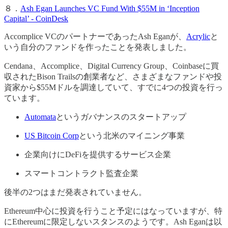
８．
Ash Egan Launches VC Fund With $55M in ‘Inception
Capital’ - CoinDesk
Accomplice VCのパートナーであったAsh Eganが、
Acrylic
と
いう自分のファンドを作ったことを発表しました。
Cendana、Accomplice、Digital Currency Group、Coinbaseに買
収されたBison Trailsの創業者など、さまざまなファンドや投
資家から$55Mドルを調達していて、すでに4つの投資を行っ
ています。
Automata
というガバナンスのスタートアップ
US Bitcoin Corp
という北米のマイニング事業
企業向けにDeFiを提供するサービス企業
スマートコントラクト監査企業
後半の2つはまだ発表されていません。
Ethereum中心に投資を行うこと予定にはなっていますが、特
にEthereumに限定しないスタンスのようです。Ash Eganは以