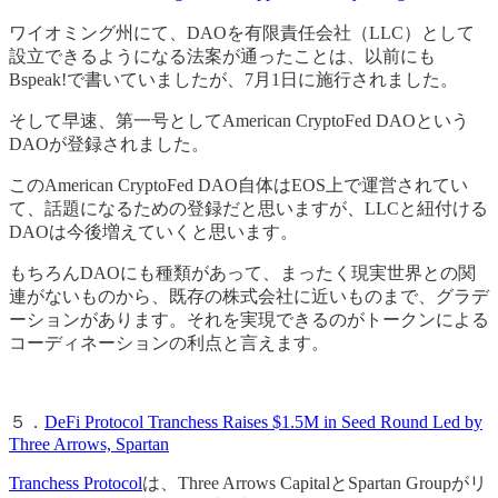
ワイオミング州にて、DAOを有限責任会社（LLC）として
設立できるようになる法案が通ったことは、以前にも
Bspeak!で書いていましたが、7月1日に施行されました。
そして早速、第一号としてAmerican CryptoFed DAOという
DAOが登録されました。
このAmerican CryptoFed DAO自体はEOS上で運営されてい
て、話題になるための登録だと思いますが、LLCと紐付ける
DAOは今後増えていくと思います。
もちろんDAOにも種類があって、まったく現実世界との関
連がないものから、既存の株式会社に近いものまで、グラデ
ーションがあります。それを実現できるのがトークンによる
コーディネーションの利点と言えます。
５．
DeFi Protocol Tranchess Raises $1.5M in Seed Round Led by
Three Arrows, Spartan
Tranchess Protocol
は、Three Arrows CapitalとSpartan Groupがリ