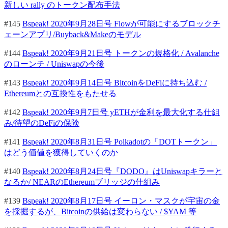
新しい rally のトークン配布手法
#145
Bspeak! 2020年9月28日号 Flowが可能にするブロックチ
ェーンアプリ/Buyback&Makeのモデル
#144
Bspeak! 2020年9月21日号 トークンの規格化 / Avalanche
のローンチ / Uniswapの今後
#143
Bspeak! 2020年9月14日号 BitcoinをDeFiに持ち込む /
Ethereumとの互換性をもたせる
#142
Bspeak! 2020年9月7日号 yETHが金利を最大化する仕組
み/待望のDeFiの保険
#141
Bspeak! 2020年8月31日号 Polkadotの「DOTトークン」
はどう価値を獲得していくのか
#140
Bspeak! 2020年8月24日号『DODO』はUniswapキラーと
なるか/ NEARのEthereumブリッジの仕組み
#139
Bspeak! 2020年8月17日号 イーロン・マスクが宇宙の金
を採掘するが、Bitcoinの供給は変わらない / $YAM 等