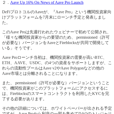
２．
Aave Up 16% On News of Aave Pro Launch
DeFiプロトコルのAaveが、『Aave Pro』という機関投資家向
けプラットフォームを7月末にローンチ予定と発表しまし
た。
このAave Proは先週行われたウェビナーで初めて公開され、
「様々な機関投資家からの要望のため、 permissioned（許可
が必要な）バージョンをAaveとFireblocksが共同で開発して
いる」そうです。
Aave Proローンチ当初は、機関投資家の需要が高いBTC、
ETH、AAVE、USDC、の4つの資産をサポートしますが、こ
れらの流動性プールはAave v2やAave Polygonなどの他の
Aave市場とは分離されることになります。
また、 permissioned（許可が必要な）バージョンということ
で、機関投資家がこのプラットフォームにアクセスするに
は、Fireblocksのスマートコントラクトを利用したKYCを完
了する必要があります。
その他の詳細については、ホワイトペーパーが出される予定
ですが、Aave Proから利息の一部を集めてDAOのトレジャリ