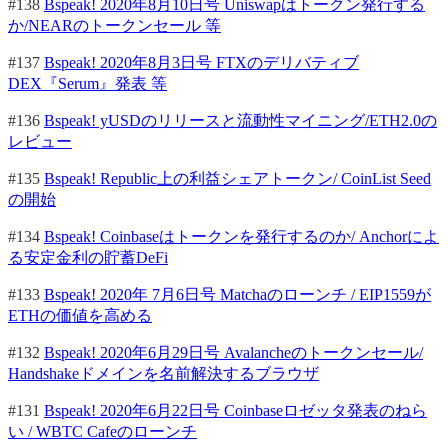
#138
Bspeak! 2020年8月10日号 Uniswapはトークン発行する
か/NEARのトークンセール 等
#137
Bspeak! 2020年8月3日号 FTXのデリバティブ
DEX『Serum』発表 等
#136
Bspeak! yUSDのリリースと流動性マイニング/ETH2.0の
レビュー
#135
Bspeak! Republic上の利益シェアトークン/ CoinList Seed
の開始
#134
Bspeak! Coinbaseはトークンを発行するのか/ Anchorによ
る安定金利の貯蓄DeFi
#133
Bspeak! 2020年 7月6日号 Matchaのローンチ / EIP1559が
ETHの価値を高める
#132
Bspeak! 2020年6月29日号 Avalancheのトークンセール/
Handshakeドメインを名前解決するブラウザ
#131
Bspeak! 2020年6月22日号 Coinbaseロゼッタ発表のねら
い / WBTC Cafeのローンチ