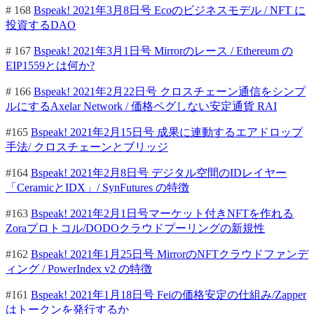
# 168
Bspeak! 2021年3月8日号 Ecoのビジネスモデル / NFT に
投資するDAO
# 167
Bspeak! 2021年3月1日号 Mirrorのレース / Ethereum の
EIP1559とは何か?
# 166
Bspeak! 2021年2月22日号 クロスチェーン通信をシンプ
ルにするAxelar Network / 価格ペグしない安定通貨 RAI
#165
Bspeak! 2021年2月15日号 成果に連動するエアドロップ
手法/ クロスチェーンとブリッジ
#164
Bspeak! 2021年2月8日号 デジタル空間のIDレイヤー
「CeramicとIDX」/ SynFutures の特徴
#163
Bspeak! 2021年2月1日号マーケット付きNFTを作れる
Zoraプロトコル/DODOクラウドプーリングの新規性
#162
Bspeak! 2021年1月25日号 MirrorのNFTクラウドファンデ
ィング / PowerIndex v2 の特徴
#161
Bspeak! 2021年1月18日号 Feiの価格安定の仕組み/Zapper
はトークンを発行するか