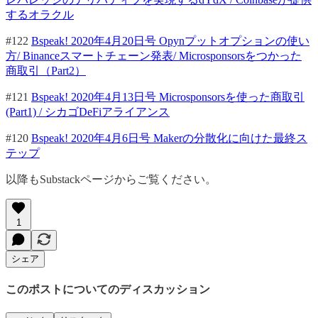
するオラクル
#122
Bspeak! 2020年4月20日号 Opynプットオプションの使い
方/ Binanceスマートチェーン発表/ Microsponsorsをつかった
商取引（Part2）
#121
Bspeak! 2020年4月13日号 Microsponsorsを使った商取引
(Part1) / シカゴDeFiアライアンス
#120
Bspeak! 2020年4月6日号 Makerの分散化に向けた最終ス
テップ
以降もSubstackページからご覧ください。
1
シェア
このポストについてのディスカッション