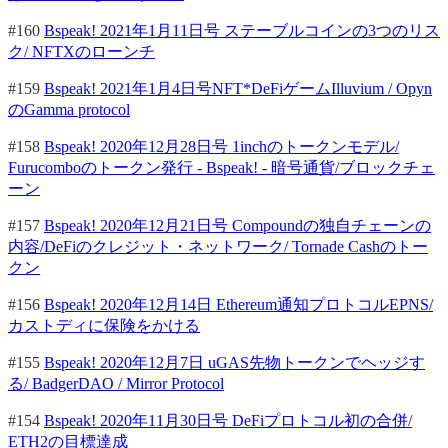
#160
Bspeak! 2021年1月11日号 ステーブルコインの3つのリス
ク/ NFTXのローンチ
#159
Bspeak! 2021年1月4日号NFT*DeFiゲームIlluvium / Opyn
のGamma protocol
#158
Bspeak! 2020年12月28日号 1inchのトークンモデル/
Furucomboのトークン発行 - Bspeak! - 暗号通貨/ブロックチェ
ーン
#157
Bspeak! 2020年12月21日号 Compoundの独自チェーンの
内容/DeFiのクレジット・ネットワーク/ Tornade Cashのトー
クン
#156
Bspeak! 2020年12月14日 Ethereum通知プロトコルEPNS/
カストディに保険をかける
#155
Bspeak! 2020年12月7日 uGAS先物トークンでヘッジす
る/ BadgerDAO / Mirror Protocol
#154
Bspeak! 2020年11月30日号 DeFiプロトコル初の合併/
ETH2の目標達成