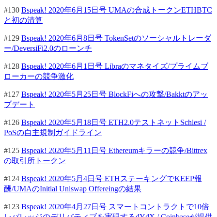
#130
Bspeak! 2020年6月15日号 UMAの合成トークンETHBTC
と初の清算
#129
Bspeak! 2020年6月8日号 TokenSetのソーシャルトレーダ
ー/DeversiFi2.0のローンチ
#128
Bspeak! 2020年6月1日号 Libraのマネタイズ/プライムブ
ローカーの競争激化
#127
Bspeak! 2020年5月25日号 BlockFiへの攻撃/Bakktのアッ
プデート
#126
Bspeak! 2020年5月18日号 ETH2.0テストネットSchlesi /
PoSの自主規制ガイドライン
#125
Bspeak! 2020年5月11日号 Ethereumキラーの競争/Bittrex
の取引所トークン
#124
Bspeak! 2020年5月4日号 ETHステーキングでKEEP報
酬/UMAのInitial Uniswap Offereingの結果
#123
Bspeak! 2020年4月27日号 スマートコントラクトで10倍
レバレッジのデリバティブを実現するdYdX / Coinbaseが提供