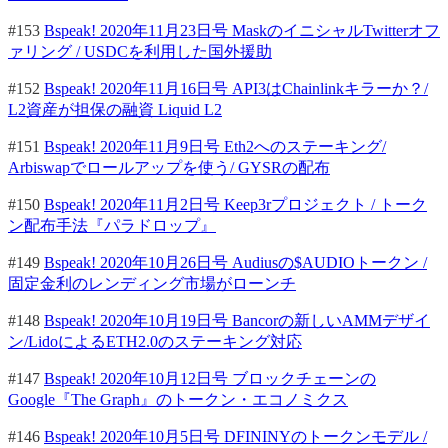
#153
Bspeak! 2020年11月23日号 MaskのイニシャルTwitterオフ
ァリング / USDCを利用した国外援助
#152
Bspeak! 2020年11月16日号 API3はChainlinkキラーか？/
L2資産が担保の融資 Liquid L2
#151
Bspeak! 2020年11月9日号 Eth2へのステーキング/
Arbiswapでロールアップを使う/ GYSRの配布
#150
Bspeak! 2020年11月2日号 Keep3rプロジェクト / トーク
ン配布手法『パラドロップ』
#149
Bspeak! 2020年10月26日号 Audiusの$AUDIOトークン /
固定金利のレンディング市場がローンチ
#148
Bspeak! 2020年10月19日号 Bancorの新しいAMMデザイ
ン/LidoによるETH2.0のステーキング対応
#147
Bspeak! 2020年10月12日号 ブロックチェーンの
Google『The Graph』のトークン・エコノミクス
#146
Bspeak! 2020年10月5日号 DFININYのトークンモデル /