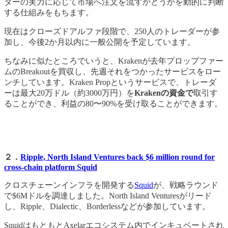
ダーの実力に応じて市場へ注文を流すかどうかを動的に判断
する仕組みをもちます。
現在はクローズドアルファ段階で、250人のトレーダーが参
加し、今後2か月以内に一般公開を予定しています。
ちなみに似たところでいうと、Krakenが去年プロップファー
ムのBreakoutを買収し、先週それをつかったサービスをロー
ンチしています。Kraken Propというサービスで、トレーダ
ーは最大20万ドル（約3000万円）を
Krakenの資金で
取引す
ることができ、利益の80〜90%を受け取ることができます。
２．
Ripple, North Island Ventures back $6 million round for
cross-chain platform Squid
クロスチェーンインフラを開発する
Squid
が、戦略ラウンド
で$6Mドルを調達しました。North Island Venturesがリード
し、Ripple、Dialectic、Borderlessなどが参加しています。
SquidはもともとAxelarエコシステム内でインキュベートされ