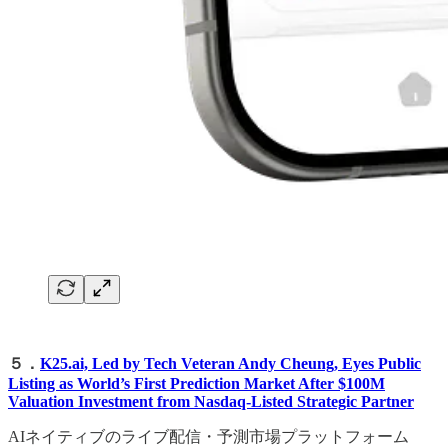
５．
K25.ai, Led by Tech Veteran Andy Cheung, Eyes Public
Listing as World’s First Prediction Market After $100M
Valuation Investment from Nasdaq-Listed Strategic Partner
AIネイティブのライブ配信・予測市場プラットフォーム