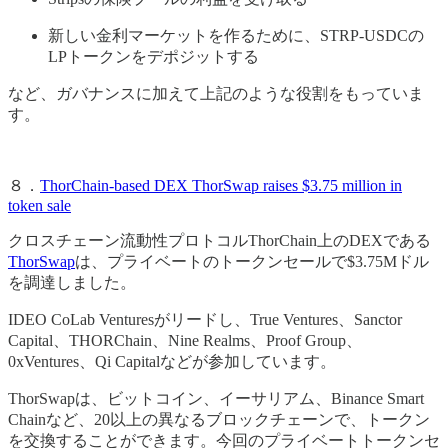
新しい金利マーケットを作るために、STRP-USDCの
LPトークンをデポジットする
など、ガバナンスに加えて上記のような役割をもっていま
す。
８．
ThorChain-based DEX ThorSwap raises $3.75 million in
token sale
クロスチェーン流動性プロトコルThorChain上のDEXである
ThorSwap
は、プライベートのトークンセールで$3.75Mドル
を調達しました。
IDEO CoLab Venturesがリードし、True Ventures、Sanctor
Capital、THORChain、Nine Realms、Proof Group、
0xVentures、Qi Capitalなどが参加しています。
ThorSwapは、ビットコイン、イーサリアム、Binance Smart
Chainなど、20以上の異なるブロックチェーンで、トークン
を交換することができます。今回のプライベートトークンセ