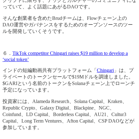
クリプトに限らず、テックとカルチャーのコミュニティにな
っていて、よく話題にあがるDAOです。
そんな創業者を含めたBrudチームは、Flowチェーン上の
DAO運営やガバナンスをするためのオープンソースのツー
ルを開発していくそうです。
６．
TikTok competitor Chingari raises $19 million to develop a
‘social token’
インドの短編動画共有プラットフォーム「
Chingari
」は、プ
ライベートのトークンセールで$19Mドルを調達しました。
$GARIという名前のトークンをSolanaチェーン上でローンチ
予定になっています。
投資家には、Alameda Research、Solana Capital、Kraken、
Republic Crypto、Galaxy Digital、Blackpine、NGC、
Coinfund、LD Capital、Borderless Capital、AU21、Cultur3
Capital、Long Term Ventures、Afton Capital、CSP DAOなどが
参加しています。