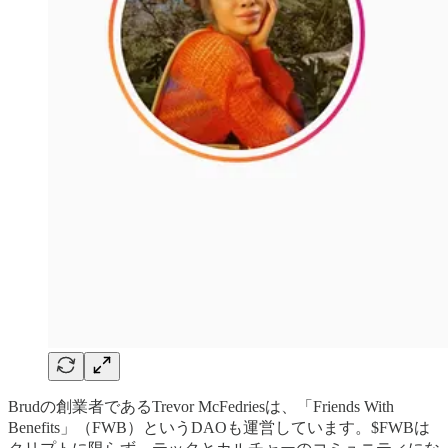
Brudの創業者であるTrevor McFedriesは、「Friends With
Benefits」（FWB）というDAOも運営しています。$FWBは