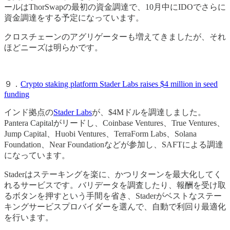
ールはThorSwapの最初の資金調達で、10月中にIDOでさらに
資金調達をする予定になっています。
クロスチェーンのアグリゲーターも増えてきましたが、それ
ほどニーズは明らかです。
９．
Crypto staking platform Stader Labs raises $4 million in seed
funding
インド拠点の
Stader Labs
が、$4Mドルを調達しました。
Pantera Capitalがリードし、Coinbase Ventures、True Ventures、
Jump Capital、Huobi Ventures、TerraForm Labs、Solana
Foundation、Near Foundationなどが参加し、SAFTによる調達
になっています。
Staderはステーキングを楽に、かつリターンを最大化してく
れるサービスです。バリデータを調査したり、報酬を受け取
るボタンを押すという手間を省き、Staderがベストなステー
キングサービスプロバイダーを選んで、自動で利回り最適化
を行います。