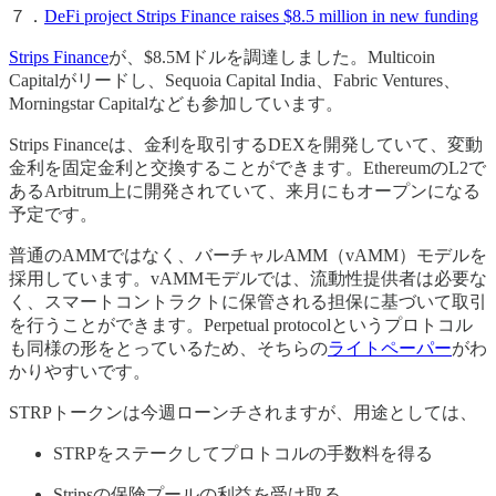
７．
DeFi project Strips Finance raises $8.5 million in new funding
Strips Finance
が、$8.5Mドルを調達しました。Multicoin
Capitalがリードし、Sequoia Capital India、Fabric Ventures、
Morningstar Capitalなども参加しています。
Strips Financeは、金利を取引するDEXを開発していて、変動
金利を固定金利と交換することができます。EthereumのL2で
あるArbitrum上に開発されていて、来月にもオープンになる
予定です。
普通のAMMではなく、バーチャルAMM（vAMM）モデルを
採用しています。vAMMモデルでは、流動性提供者は必要な
く、スマートコントラクトに保管される担保に基づいて取引
を行うことができます。Perpetual protocolというプロトコル
も同様の形をとっているため、そちらの
ライトペーパー
がわ
かりやすいです。
STRPトークンは今週ローンチされますが、用途としては、
STRPをステークしてプロトコルの手数料を得る
Stripsの保険プールの利益を受け取る