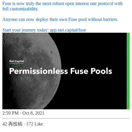
Fuse is now truly the most robust open interest rate protocol with
full customizability.
Anyone can now deploy their own Fuse pool without barriers.
Start your journey today:
app.rari.capital/fuse
2:59 PM · Oct 8, 2021
42 再投稿
·
172 Like