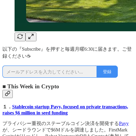
以下の『Subscribe』を押すと毎週月曜6:30に届きます。ご登
録ください☕
登録
■ This Week in Crypto
１．
Stablecoin startup Payy, focused on private transactions,
raises $6 million in seed funding
プライバシー重視のステーブルコイン決済を開発する
Payy
が、シードラウンドで$6Mドルを調達しました。FirstMark