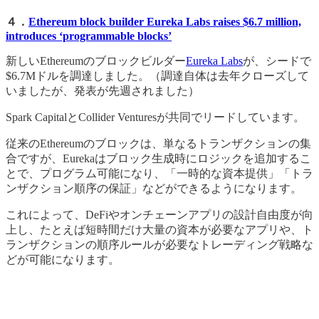
４．
Ethereum block builder Eureka Labs raises $6.7 million,
introduces ‘programmable blocks’
新しいEthereumのブロックビルダー
Eureka Labs
が、シードで
$6.7Mドルを調達しました。（調達自体は去年クローズして
いましたが、発表が先週されました）
Spark CapitalとCollider Venturesが共同でリードしています。
従来のEthereumのブロックは、単なるトランザクションの集
合ですが、Eurekaはブロック生成時にロジックを追加するこ
とで、プログラム可能になり、「一時的な資本提供」「トラ
ンザクション順序の保証」などができるようになります。
これによって、DeFiやオンチェーンアプリの設計自由度が向
上し、たとえば短時間だけ大量の資本が必要なアプリや、ト
ランザクションの順序ルールが必要なトレーディング戦略な
どが可能になります。