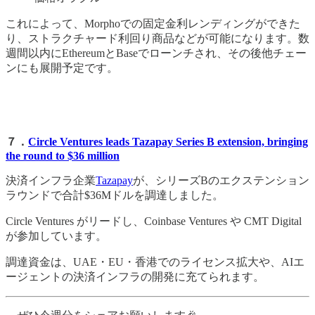
これによって、Morphoでの固定金利レンディングができた
り、ストラクチャード利回り商品などが可能になります。数
週間以内にEthereumとBaseでローンチされ、その後他チェー
ンにも展開予定です。
７．
Circle Ventures leads Tazapay Series B extension, bringing
the round to $36 million
決済インフラ企業
Tazapay
が、シリーズBのエクステンション
ラウンドで合計$36Mドルを調達しました。
Circle Ventures がリードし、Coinbase Ventures や CMT Digital
が参加しています。
調達資金は、UAE・EU・香港でのライセンス拡大や、AIエ
ージェントの決済インフラの開発に充てられます。