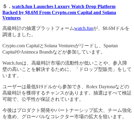
５．
watch.fun Launches Luxury Watch Drop Platform
Backed by $8.6M From Crypto.com Capital and Solana
Ventures
高級時計の抽選プラットフォーム
watch.fun
が、$8.6Mドルを
調達しました。
Crypto.com CapitalとSolana Venturesがリードし、Spartan
CapitalやAnimoca Brandsなどが参加しています。
Watch.funは、高級時計市場の流動性が低いことや、参入障
壁の高いことを解決するために、「ドロップ型販売」をして
います。
ユーザーは最低$19ドルから参加でき、Rolex Daytonaなどの
高級時計を獲得するチャンスがあります。抽選はすべて検証
可能で、公平性が保証されています。
今後はプロダクト開発やパートナーシップ拡大、チーム強化
を進め、グローバルなコレクター市場の拡大を狙います。