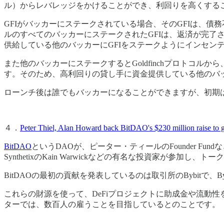
ル）からレバレッジをかけることができ、利回りを高くする
GFIがバッカーにステークされている場合、そのGFIは、
ルのすべてのバッカーにステークされたGFIは、返済が完
供給している他のバッカーにGFIをステークようにインセン
また他のバッカーにステークするとGoldfinchプロトコ
す。そのため、高利回りの貸し手に資金提供している他のバ
ローンチ後は誰でもバッカーになることができますが、初期は
４．
Peter Thiel, Alan Howard back BitDAO's $230 million raise to
BitDAO
というDAOが、ピーター・ティールのFounder Fundなどから$230
SynthetixのKain Warwickなどの有名な投資家が参加
BitDAOの最初の貢献を発表しているのは取引所のBybitで、
これらの財源を使って、DeFiプロジェクトに助成金や流動
ターでは、数百人の雇うことを目指しているとのことです。