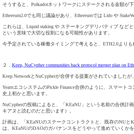
そうすると、Polkadotネットワークにステークされる金額
Ethereum2.0でも同じ議論があり、Ethereumでは Lido 
これらは、Liquid staking や ステーキングデリバテ
という意味で大切な役割になる可能性があります。
今予定されている稼働タイミングで考えると、ETH2.0よりもP
２．
Keep, NuCypher communities back protocol merger plan on Et
Keep NetworkとNuCypherが合併する提案がされてい
YearnエコシステムのPickle Finance合併のよう
史上初かと思います。
NuCypherの投稿によると、「KEaNU」という名前の合併計
キアヌと読むのだと思います）。
計画は、「KEaNUのステークコントラクトと、既存のNU
は、KEaNUのDAOのガバナンスをどうやって進めていくか