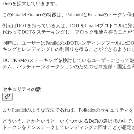
DeFiを拡大していきます。
このParallel Financeの特徴は、PolkadotとKusa
例えばDOTを持っている人は、DOTをParallelプロトコル
代わってDOTをステーキングし、ブロック報酬を得ることが
同時に、ユーザーはParallelのxDOTレンディングプー
キングとレンディング）の利回りを得ることができるように
DOT/KSMのステーキングを検討しているユーザーにとって魅
テム、パラチェーンオークションのためのゼロ担保・固定金
セキュリティの話
またParallelのような方法であれば、Polkadotのセキ
どういうことかというと、いくつかあるDeFiの選択肢の中で
トークンをアンステークしてレンディングに回すことが想定