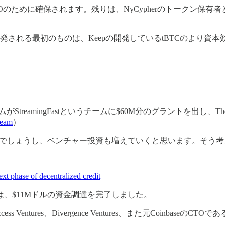
のために確保されます。残りは、NyCypherのトークン保有
る最初のものは、Keepの開発しているtBTCのより資本効率の高
がStreamingFastというチームに$60M分のグラントを出し
team
）
くでしょうし、ベンチャー投資も増えていくと思います。そう考
t phase of decentralized credit
hは、$11Mドルの資金調達を完了しました。
ccess Ventures、Divergence Ventures、また元CoinbaseのCTOで