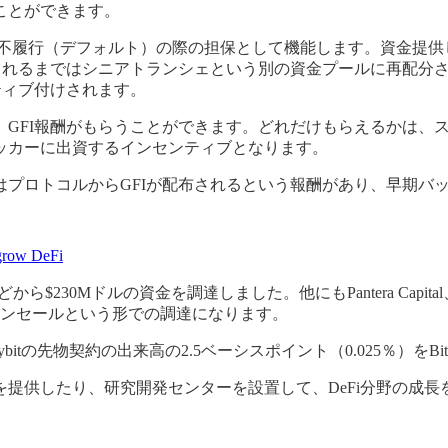
ことができます。
債務不履行（デフォルト）の際の担保として機能します。資金提
了されるまではシニアトランシェという別の資金プールに再配分
ティブ付けされます。
ルから、GFI報酬がもらうことができます。どれだけもらえるか
ッカーに出資するインセンティブとなります。
プロトコルからGFIが配布されるという報酬があり、早期バ
 grow DeFi
Mドルの資金を調達しました。他にもPantera Capital、Dragonfly C
し、トークンセールという形での調達になります。
Bybitの先物契約の出来高の2.5ベーシスポイント（0.025％
性を提供したり、研究開発センターを設置して、DeFi分野の成