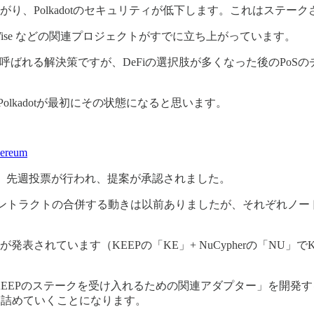
が下がり、Polkadotのセキュリティが低下します。これはス
や StakeWise などの関連プロジェクトがすでに立ち上がっています。
ィブ などと呼ばれる解決策ですが、DeFiの選択肢が多くなった後
olkadotが最初にその状態になると思います。
hereum
ましたが、先週投票が行われ、提案が承認されました。
に、スマートコントラクトの合併する動きは以前ありましたが、それ
画が発表されています（KEEPの「KE」+ NuCypherの「N
とKEEPのステークを受け入れるための関連アダプター」を開
を詰めていくことになります。