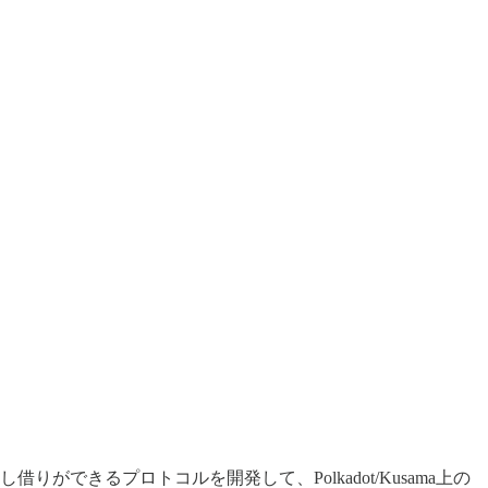
T/KSMの貸し借りができるプロトコルを開発して、Polkadot/Kusama上の