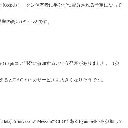
者とKeepのトークン保有者に半分ずつ配分される予定になって
い tBTC v2 です。
、The Graphコア開発に参加するという発表がありました。（参
えるとDAO向けのサービスも大きくなりそうです。
あるBalaji SrinivasanとMessariのCEOであるRyan Selkisも参加して