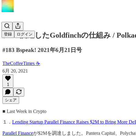
$11M調達したGoldfinchの仕組み / P
登録
ログイン
#183 Bspeak! 2021年6月21日号
TheCoffeeTimes ☕
6月 20, 2021
1
シェア
■ Last Week in Crypto
１．
Lending Startup Parallel Finance Raises $2M to Bring More De
Parallel Finance
が$2Mを調達しました。Pantera Capital、Poly