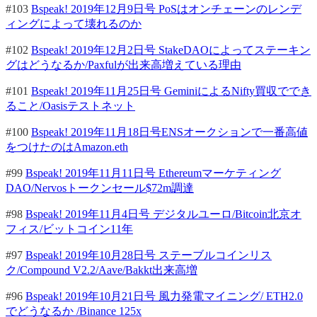
#103
Bspeak! 2019年12月9日号 PoSはオンチェーンのレンデ
ィングによって壊れるのか
#102
Bspeak! 2019年12月2日号 StakeDAOによってステーキン
グはどうなるか/Paxfulが出来高増えている理由
#101
Bspeak! 2019年11月25日号 GeminiによるNifty買収ででき
ること/Oasisテストネット
#100
Bspeak! 2019年11月18日号ENSオークションで一番高値
をつけたのはAmazon.eth
#99
Bspeak! 2019年11月11日号 Ethereumマーケティング
DAO/Nervosトークンセール$72m調達
#98
Bspeak! 2019年11月4日号 デジタルユーロ/Bitcoin北京オ
フィス/ビットコイン11年
#97
Bspeak! 2019年10月28日号 ステーブルコインリス
ク/Compound V2.2/Aave/Bakkt出来高増
#96
Bspeak! 2019年10月21日号 風力発電マイニング/ ETH2.0
でどうなるか /Binance 125x