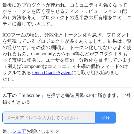
最後に3) プロダクトが使われ、コミュニティも強くなって
からトークンを広く渡らせるディストリビューション（配
布）方法を考え、プロジェクトの過半数の所有権をコミュニ
ティに渡していきます。
ICOブームの頃は、分散化とトークン化を急ぎ、プロダクト
を無視しているプロジェクトが多くありました。結果はご覧
の通りです。その後の期間は、トークン化してないがよく使
われるもの、CompoundとかArgent等などがプロダクトをも
って市場に登場し、ユーザを集め、分散化を目指しています
（例えばCompoundはコミュニティ主導の価格フィードのオ
ラクルである
Open Oracle System
にも取り組み始めまし
た）。
以下の『Subscribe 』を押すと毎週月曜6:30に届きます。ご登
録ください☕
登録
是非
シェア
お願いします🎉