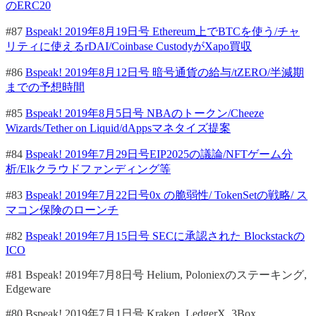
のERC20
#87
Bspeak! 2019年8月19日号 Ethereum上でBTCを使う/チャ
リティに使えるrDAI/Coinbase CustodyがXapo買収
#86
Bspeak! 2019年8月12日号 暗号通貨の給与/tZERO/半減期
までの予想時間
#85
Bspeak! 2019年8月5日号 NBAのトークン/Cheeze
Wizards/Tether on Liquid/dAppsマネタイズ提案
#84
Bspeak! 2019年7月29日号EIP2025の議論/NFTゲーム分
析/Elkクラウドファンディング等
#83
Bspeak! 2019年7月22日号0x の脆弱性/ TokenSetの戦略/ ス
マコン保険のローンチ
#82
Bspeak! 2019年7月15日号 SECに承認された Blockstackの
ICO
#81 Bspeak! 2019年7月8日号 Helium, Poloniexのステーキング,
Edgeware
#80 Bspeak! 2019年7月1日号 Kraken, LedgerX, 3Box