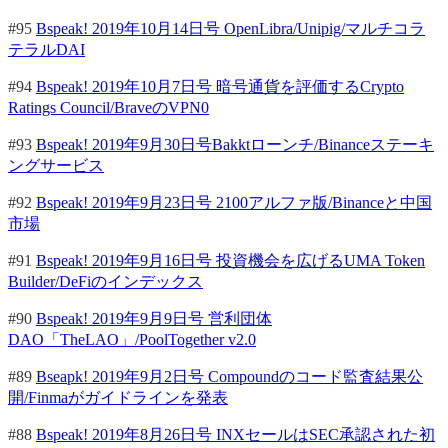
#95
Bspeak! 2019年10月14日号 OpenLibra/Unipig/マルチコラ
テラルDAI
#94
Bspeak! 2019年10月7日号 暗号通貨を評価するCrypto
Ratings Council/BraveのVPN0
#93
Bspeak! 2019年9月30日号Bakktローンチ/Binanceステーキ
ングサービス
#92
Bspeak! 2019年9月23日号 2100アルファ版/Binanceと中国
市場
#91
Bspeak! 2019年9月16日号 投資機会を広げるUMA Token
Builder/DeFiのインデックス
#90
Bspeak! 2019年9月9日号 営利団体
DAO「TheLAO」/PoolTogether v2.0
#89
Bseapk! 2019年9月2日号 Compoundのコード監査結果公
開/Finmaがガイドラインを発表
#88
Bspeak! 2019年8月26日号 INXセールはSEC承認された初