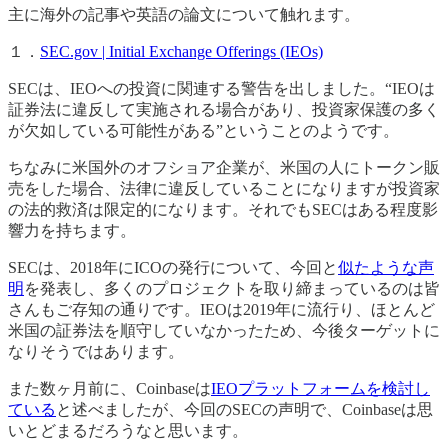
主に海外の記事や英語の論文について触れます。
１．
SEC.gov | Initial Exchange Offerings (IEOs)
SECは、IEOへの投資に関連する警告を出しました。“IEOは
証券法に違反して実施される場合があり、投資家保護の多く
が欠如している可能性がある”ということのようです。
ちなみに米国外のオフショア企業が、米国の人にトークン販
売をした場合、法律に違反していることになりますが投資家
の法的救済は限定的になります。それでもSECはある程度影
響力を持ちます。
SECは、2018年にICOの発行について、今回と
似たような声
明
を発表し、多くのプロジェクトを取り締まっているのは皆
さんもご存知の通りです。IEOは2019年に流行り、ほとんど
米国の証券法を順守していなかったため、今後ターゲットに
なりそうではあります。
また数ヶ月前に、Coinbaseは
IEOプラットフォームを検討し
ている
と述べましたが、今回のSECの声明で、Coinbaseは思
いとどまるだろうなと思います。