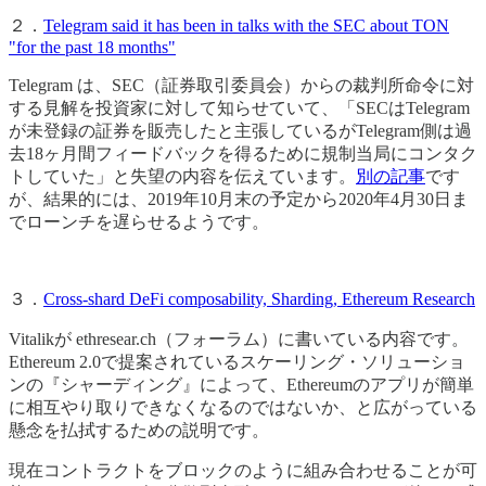
２．
Telegram said it has been in talks with the SEC about TON
"for the past 18 months"
Telegram は、SEC（証券取引委員会）からの裁判所命令に対
する見解を投資家に対して知らせていて、「SECはTelegram
が未登録の証券を販売したと主張しているがTelegram側は過
去18ヶ月間フィードバックを得るために規制当局にコンタク
トしていた」と失望の内容を伝えています。
別の記事
です
が、結果的には、2019年10月末の予定から2020年4月30日ま
でローンチを遅らせるようです。
３．
Cross-shard DeFi composability, Sharding, Ethereum Research
Vitalikが ethresear.ch（フォーラム）に書いている内容です。
Ethereum 2.0で提案されているスケーリング・ソリューショ
ンの『シャーディング』によって、Ethereumのアプリが簡単
に相互やり取りできなくなるのではないか、と広がっている
懸念を払拭するための説明です。
現在コントラクトをブロックのように組み合わせることが可