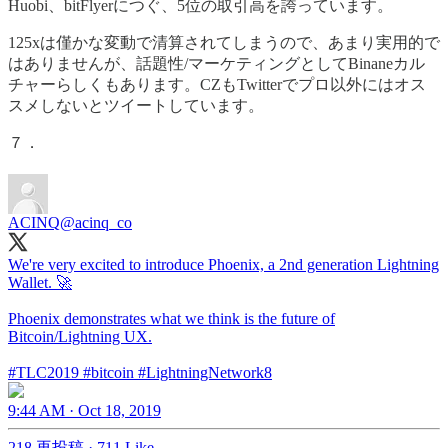
Huobi、bitFlyerにつぐ、5位の取引高を誇っています。
125xは僅かな変動で清算されてしまうので、あまり実用的で
はありませんが、話題性/マーケティングとしてBinaneカル
チャーらしくもあります。CZもTwitterでプロ以外にはオス
スメしないとツイートしています。
７．
ACINQ
@acinq_co
We're very excited to introduce Phoenix, a 2nd generation Lightning
Wallet. 🚀
Phoenix demonstrates what we think is the future of
Bitcoin/Lightning UX.
#TLC2019
#bitcoin
#LightningNetwork
8
9:44 AM · Oct 18, 2019
218 再投稿
·
711 Like