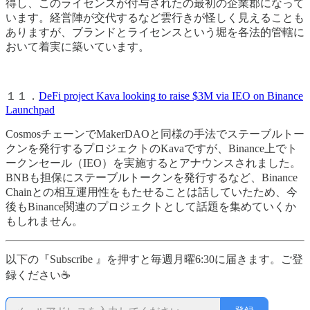
得し、このライセンスが付与されたの最初の企業郡になって
います。経営陣が交代するなど雲行きが怪しく見えることも
ありますが、ブランドとライセンスという堀を各法的管轄に
おいて着実に築いています。
１１．
DeFi project Kava looking to raise $3M via IEO on Binance
Launchpad
CosmosチェーンでMakerDAOと同様の手法でステーブルトー
クンを発行するプロジェクトのKavaですが、Binance上でト
ークンセール（IEO）を実施するとアナウンスされました。
BNBも担保にステーブルトークンを発行するなど、Binance
Chainとの相互運用性をもたせることは話していたため、今
後もBinance関連のプロジェクトとして話題を集めていくか
もしれません。
以下の『Subscribe 』を押すと毎週月曜6:30に届きます。ご登
録ください☕