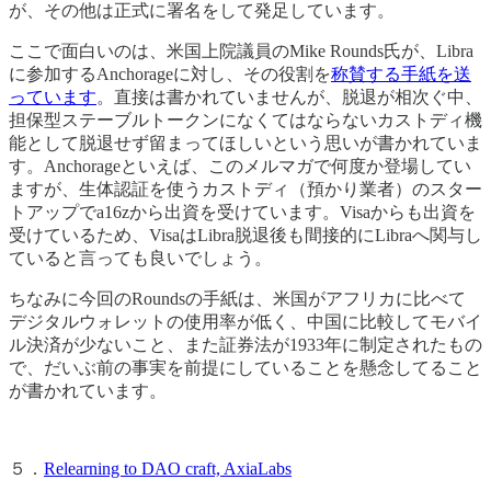
が、その他は正式に署名をして発足しています。
ここで面白いのは、米国上院議員のMike Rounds氏が、Libra
に参加するAnchorageに対し、その役割を
称賛する手紙を送
っています
。直接は書かれていませんが、脱退が相次ぐ中、
担保型ステーブルトークンになくてはならないカストディ機
能として脱退せず留まってほしいという思いが書かれていま
す。Anchorageといえば、このメルマガで何度か登場してい
ますが、生体認証を使うカストディ（預かり業者）のスター
トアップでa16zから出資を受けています。Visaからも出資を
受けているため、VisaはLibra脱退後も間接的にLibraへ関与し
ていると言っても良いでしょう。
ちなみに今回のRoundsの手紙は、米国がアフリカに比べて
デジタルウォレットの使用率が低く、中国に比較してモバイ
ル決済が少ないこと、また証券法が1933年に制定されたもの
で、だいぶ前の事実を前提にしていることを懸念してること
が書かれています。
５．
Relearning to DAO craft, AxiaLabs