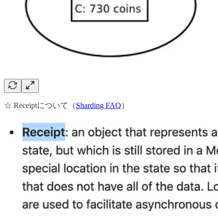
☆ Receiptについて（
Sharding FAQ
）