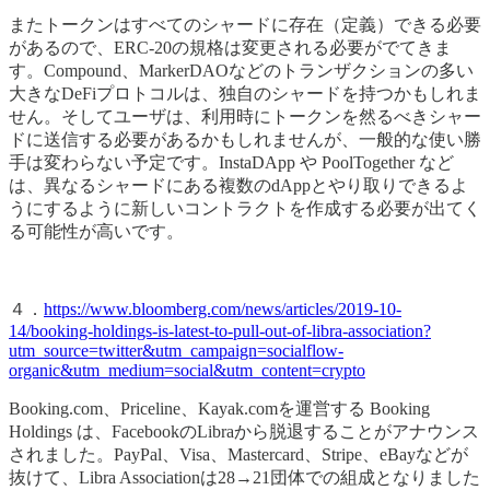
またトークンはすべてのシャードに存在（定義）できる必要
があるので、ERC-20の規格は変更される必要がでてきま
す。Compound、MarkerDAOなどのトランザクションの多い
大きなDeFiプロトコルは、独自のシャードを持つかもしれま
せん。そしてユーザは、利用時にトークンを然るべきシャー
ドに送信する必要があるかもしれませんが、一般的な使い勝
手は変わらない予定です。InstaDApp や PoolTogether など
は、異なるシャードにある複数のdAppとやり取りできるよ
うにするように新しいコントラクトを作成する必要が出てく
る可能性が高いです。
４．
https://www.bloomberg.com/news/articles/2019-10-
14/booking-holdings-is-latest-to-pull-out-of-libra-association?
utm_source=twitter&utm_campaign=socialflow-
organic&utm_medium=social&utm_content=crypto
Booking.com、Priceline、Kayak.comを運営する Booking
Holdings は、FacebookのLibraから脱退することがアナウンス
されました。PayPal、Visa、Mastercard、Stripe、eBayなどが
抜けて、Libra Associationは28→21団体での組成となりました