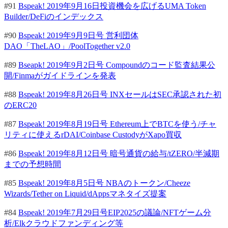
#91
Bspeak! 2019年9月16日投資機会を広げるUMA Token
Builder/DeFiのインデックス
#90
Bspeak! 2019年9月9日号 営利団体
DAO「TheLAO」/PoolTogether v2.0
#89
Bseapk! 2019年9月2日号 Compoundのコード監査結果公
開/Finmaがガイドラインを発表
#88
Bspeak! 2019年8月26日号 INXセールはSEC承認された初
のERC20
#87
Bspeak! 2019年8月19日号 Ethereum上でBTCを使う/チャ
リティに使えるrDAI/Coinbase CustodyがXapo買収
#86
Bspeak! 2019年8月12日号 暗号通貨の給与/tZERO/半減期
までの予想時間
#85
Bspeak! 2019年8月5日号 NBAのトークン/Cheeze
Wizards/Tether on Liquid/dAppsマネタイズ提案
#84
Bspeak! 2019年7月29日号EIP2025の議論/NFTゲーム分
析/Elkクラウドファンディング等