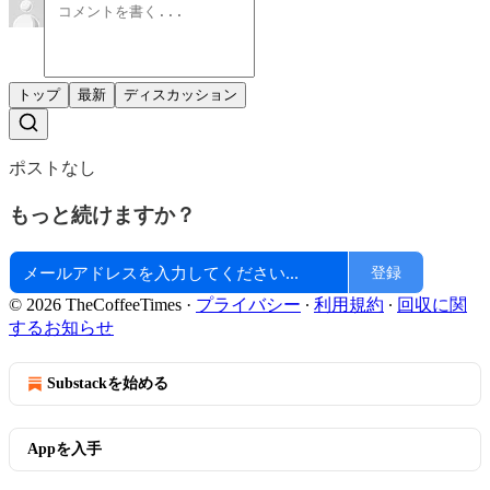
トップ
最新
ディスカッション
ポストなし
もっと続けますか？
登録
© 2026 TheCoffeeTimes
·
プライバシー
∙
利用規約
∙
回収に関
するお知らせ
Substackを始める
Appを入手